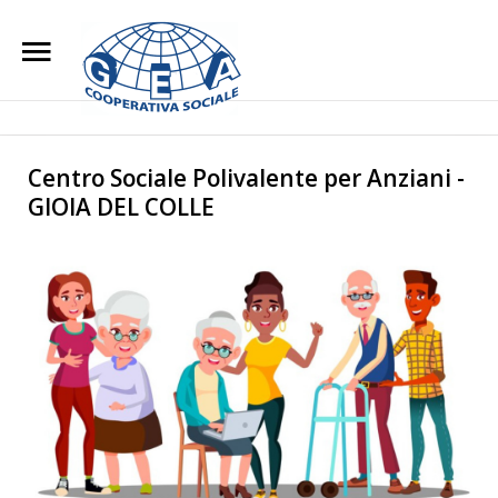
Home
Chi Siamo
Search
Our Site
Centro Sociale Polivalente per Anziani -
GIOIA DEL COLLE
L'impegno Sociale
Opere di Carità
Attività
Blog
Lavora con noi
Contatti