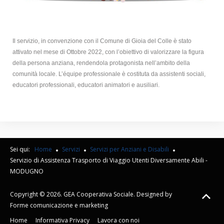
Il servizio, in convenzione con il Comune di Gioia del Colle è stato
attivato nel mese di Ottobre 2022, con l’obiettivo di valorizzare la figura
della persona anziana, rendendola protagonista nell’ambito della
comunità locale. L’équipe professionale è costituta da assistenti sociali,
educatori professionali, educatori animatori e ausiliari.
Sei qui:
Home
Servizi
Servizi per Anziani e Disabili
Servizio di Assistenza Trasporto di Viaggio Utenti Diversamente Abili -
MODUGNO
Copyright © 2026. GEA Cooperativa Sociale. Designed by
Forme comunicazione e marketing
Home
Informativa Privacy
Lavora con noi