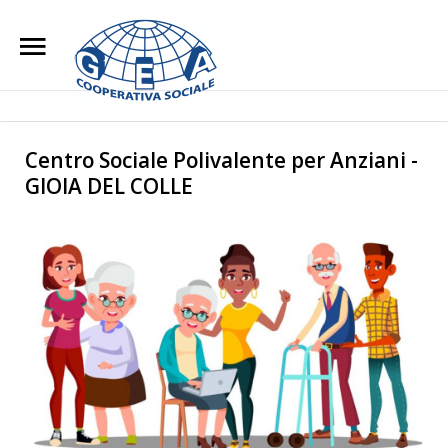
Home
Chi Siamo
Search
Our Site
Centro Sociale Polivalente per Anziani -
GIOIA DEL COLLE
L'impegno Sociale
Opere di Carità
Attività
Blog
Lavora con noi
Contatti