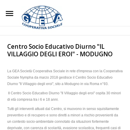
Home
Chi Siamo
Search
Our Site
Centro Socio Educativo Diurno "IL
VILLAGGIO DEGLI EROI" - MODUGNO
L'impegno Sociale
Opere di Carità
La GEA Società Cooperativa Sociale in rete d'impresa con la Cooperativa
Attività
Sociale Nympha da marzo 2018 gestisce il Centro Socio Educativo
Diurno "Il Villaggio degli eroi", sito a Modugno in via Roma n°93.
Blog
Il Centro Socio Educativo Diurno "Il Villaggio degli eroi" ospita 30 minori
di età compresa tra i 6 e 18 anni.
Lavora con noi
Tutti gli interventi attuati dal Centro, si muovono in senso squisitamente
Contatti
preventivo e di recupero e sono diretti a minori a rischio provenienti da
un contesto socio-ambientale connotato da situazioni fortemente
deprivate, con carenza di scolarità, evasione scolastica, frequenti casi di