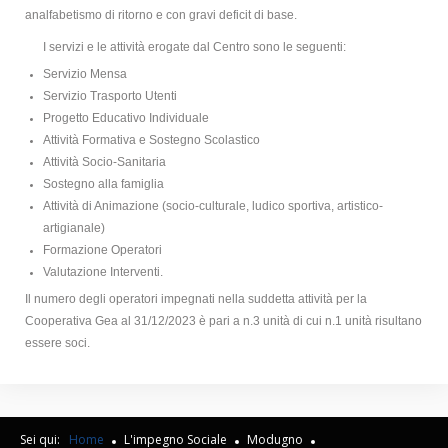
analfabetismo di ritorno e con gravi deficit di base.
I servizi e le attività erogate dal Centro sono le seguenti:
Servizio Mensa
Servizio Trasporto Utenti
Progetto Educativo Individuale
Attività Formativa e Sostegno Scolastico
Attività Socio-Sanitaria
Sostegno alla famiglia
Attività di Animazione (socio-culturale, ludico sportiva, artistico-
artigianale)
Formazione Operatori
Valutazione Interventi.
Il numero degli operatori impegnati nella suddetta attività per la
Cooperativa Gea al 31/12/2023 è pari a n.3 unità di cui n.1 unità risultano
essere soci.
Sei qui:
Home
L'impegno Sociale
Modugno