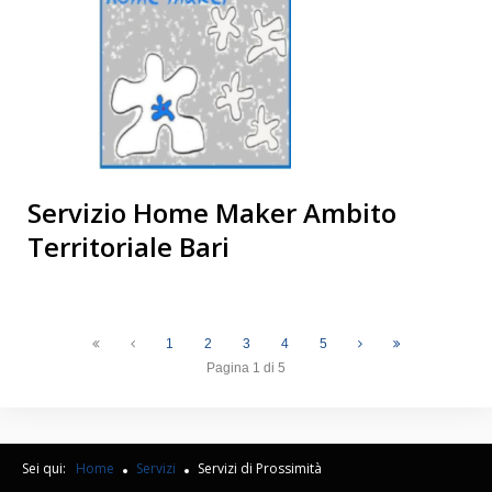
Servizio Home Maker Ambito
Territoriale Bari
1
2
3
4
5
Pagina 1 di 5
Sei qui:
Home
Servizi
Servizi di Prossimità