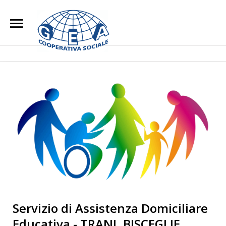
Home
Chi Siamo
Search
Our Site
L'impegno Sociale
Opere di Carità
Attività
Blog
Lavora con noi
Contatti
Servizio di Assistenza Domiciliare
Educativa - TRANI, BISCEGLIE