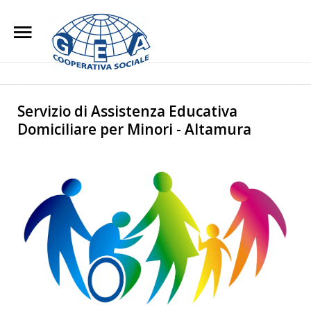
Home
Chi Siamo
Search
Our Site
Servizio di Assistenza Educativa
Domiciliare per Minori - Altamura
L'impegno Sociale
Opere di Carità
Attività
Blog
Lavora con noi
Contatti