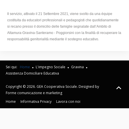
Il servizio, attivato il 21 Settembre 2021, viene svolto da una équipe
costituita da educatori professionali e pedagogisti che quotidianamente
si recano presso il domicilio delle famiglie segnalate dall’Ambito di
Altamura-Gravina-Santeramo - Poggiorsini con la finalità di recuperare la
responsabilità genitorialità mediante il sostegno educativo.
Sei qui:
Home
L'impegno Sociale
Gravina
Assistenza Domiciliare Educativa
Copyright © 2026. GEA Cooperativa Sociale. Designed by
Forme comunicazione e marketing
Home
Informativa Privacy
Lavora con noi