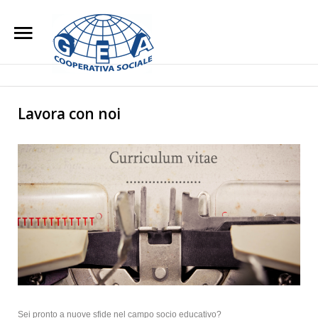
Home
Chi Siamo
Search
Our Site
Lavora con noi
L'impegno Sociale
Opere di Carità
Attività
Blog
Lavora con noi
Contatti
Sei pronto a nuove sfide nel campo socio educativo?