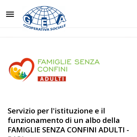
Home
Chi Siamo
Search
Our Site
L'impegno Sociale
Opere di Carità
Attività
Blog
Lavora con noi
Servizio per l'istituzione e il
funzionamento di un albo della
Contatti
FAMIGLIE SENZA CONFINI ADULTI -