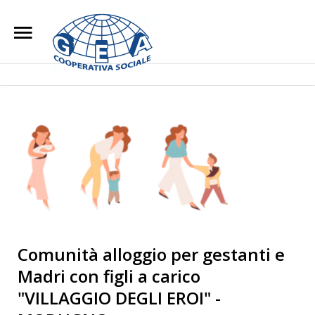
Home
Chi Siamo
Search
Our Site
L'impegno Sociale
Opere di Carità
Attività
Blog
Lavora con noi
Comunità alloggio per gestanti e
Madri con figli a carico
Contatti
"VILLAGGIO DEGLI EROI" -