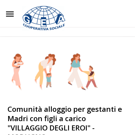
Home
Chi Siamo
Search
Our Site
L'impegno Sociale
Opere di Carità
Attività
Blog
Lavora con noi
Comunità alloggio per gestanti e
Madri con figli a carico
Contatti
"VILLAGGIO DEGLI EROI" -